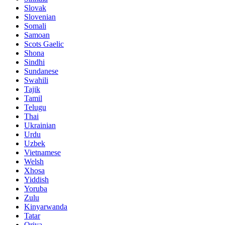
Slovak
Slovenian
Somali
Samoan
Scots Gaelic
Shona
Sindhi
Sundanese
Swahili
Tajik
Tamil
Telugu
Thai
Ukrainian
Urdu
Uzbek
Vietnamese
Welsh
Xhosa
Yiddish
Yoruba
Zulu
Kinyarwanda
Tatar
Oriya