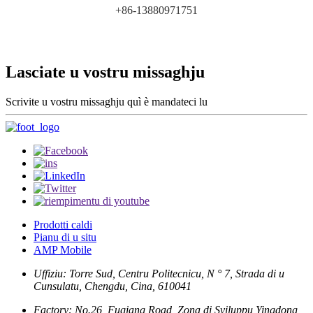
+86-13880971751
Lasciate u vostru missaghju
Scrivite u vostru missaghju quì è mandateci lu
Prodotti caldi
Pianu di u situ
AMP Mobile
Uffiziu: Torre Sud, Centru Politecnicu, N ° 7, Strada di u
Cunsulatu, Chengdu, Cina, 610041
Factory: No.26, Fuqiang Road, Zona di Sviluppu Yingdong,