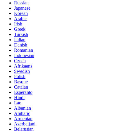
Russian
Japanese
Korean
Arabic
Irish
Greek
Turkish
Italian
Danish
Romanian
Indonesian
Czech
Afrikaans
Swedish
Polish
Basque
Catalan
Esperanto
Hindi
Lao
Albanian
Amharic
Armenian
Azerbaijani
Belarusian