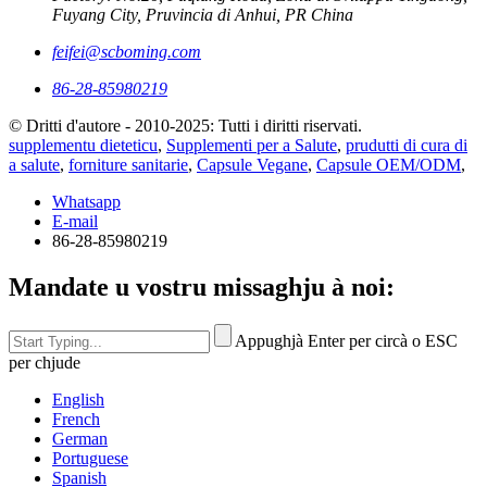
Fuyang City, Pruvincia di Anhui, PR China
feifei@scboming.com
86-28-85980219
© Dritti d'autore - 2010-2025: Tutti i diritti riservati.
supplementu dieteticu
,
Supplementi per a Salute
,
prudutti di cura di
a salute
,
forniture sanitarie
,
Capsule Vegane
,
Capsule OEM/ODM
,
Whatsapp
E-mail
86-28-85980219
Mandate u vostru missaghju à noi:
Appughjà Enter per circà o ESC
per chjude
English
French
German
Portuguese
Spanish