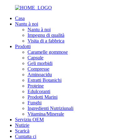
Casa
Nantu à noi
Nantu à noi
Impegnu di qualità
Visita di a fabbrica
Prodotti
Caramelle gommose
Capsule
Geli morbidi
Compresse
Aminoacidu
Estratti Botanichi
Proteine
Edulcoranti
Prodotti Marini
Funghi
Ingredienti Nutriziunali
Vitamina/Minerale
Serviziu OEM
Nutizie
Scaricà
Cuntatta ci